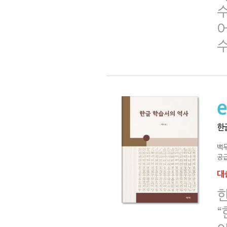
수
한
백
공급
대출