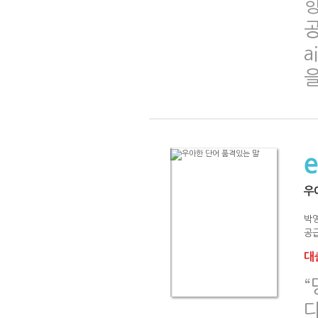
향
a
을
우
박
공급
대출
“