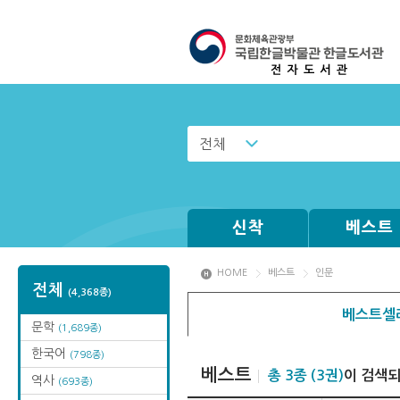
전체
신착
베스트
HOME
베스트
인문
전체
(4,368종)
베스트셀
문학
(1,689종)
한국어
(798종)
베스트
총 3종 (3권)
이 검색
역사
(693종)