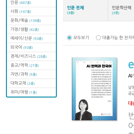
인문
(687종)
인문 전체
인문학산책
사회
(167종)
(3종)
(3종)
문화/예술
(109종)
가정/생활
(62종)
모두보기
대출가능 한 전자
에세이/산문
(50종)
외국어
(50종)
경제/비즈니스
(28종)
종교/역학
(27종)
자연/과학
(5종)
A
대학교재
(2종)
남
취미/여행
(1종)
공급
대출