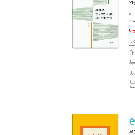
완
이
공급
대출
우