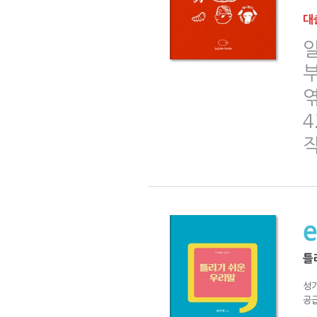
대출
일
4
틀
성
공급