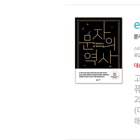
문
스
공급
대출
(
해