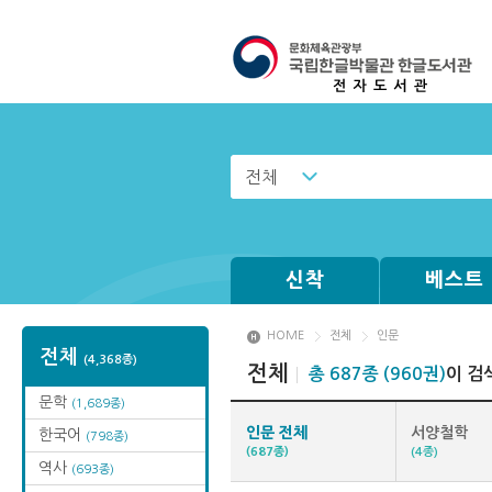
전체
신착
베스트
HOME
전체
인문
전체
(4,368종)
전체
총 687종 (960권)
이 검
문학
(1,689종)
인문 전체
서양철학
한국어
(798종)
(687종)
(4종)
역사
(693종)