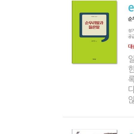
순
성
공급
대출