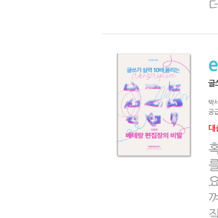
더
글
박
공급
대출
혹
요
껴