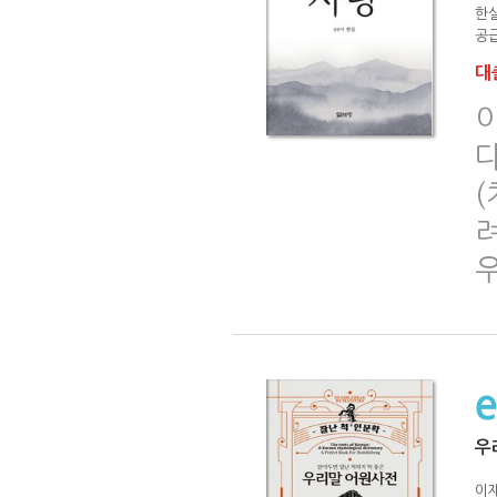
한
공급
대출
다
우
이