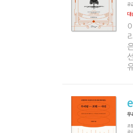
공급
대출
리
은
우
조
공급