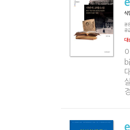
식
권
공급
대출
이
b