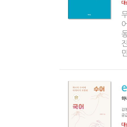
대출
하
김
공급
대출