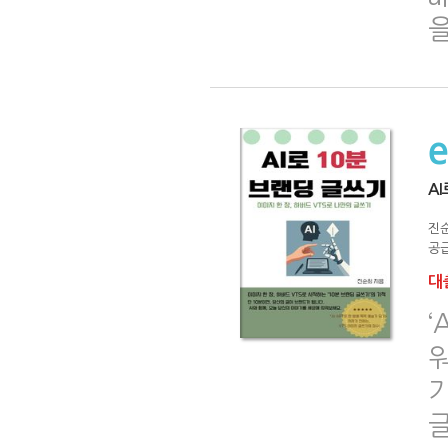
을
A
진
공급
대출
‘