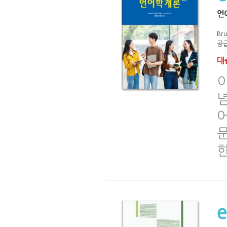
언
Br
공급
대출
한