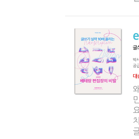
글
박
공급
대출
왜
민
요
차