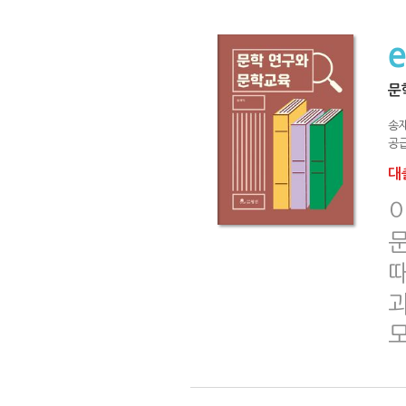
문
송
공급
대출