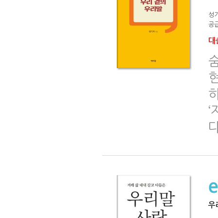
성
공급
대출
‘
우