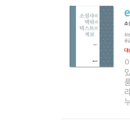
소
최
공급
대출