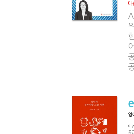
대출
A
위
한
공
공
잉
이
공급