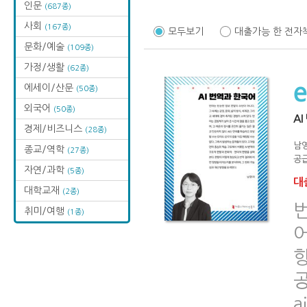
인문
(687종)
사회
(167종)
모두보기
대출가능 한 전자
문화/예술
(109종)
가정/생활
(62종)
에세이/산문
(50종)
외국어
(50종)
A
경제/비즈니스
(28종)
남
종교/역학
(27종)
공급
자연/과학
(5종)
대출
대학교재
(2종)
취미/여행
(1종)
향
a