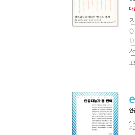
대출
만
인
진
공급