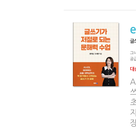
글
그
공급
대출
A